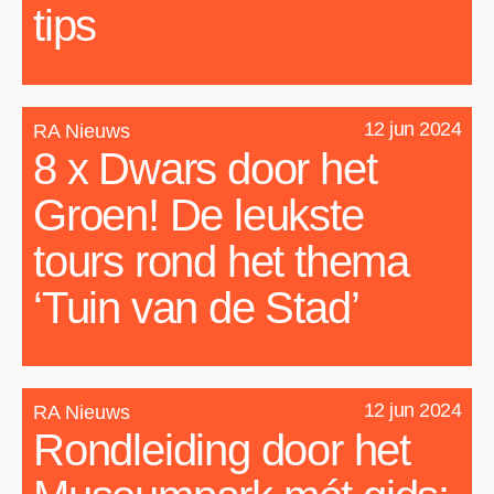
tips
12 jun 2024
RA Nieuws
8 x Dwars door het
Groen! De leukste
tours rond het thema
‘Tuin van de Stad’
12 jun 2024
RA Nieuws
Rondleiding door het