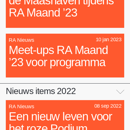
de Maashaven tijdens
RA Maand ’23
10 jan 2023
RA Nieuws
Meet-ups RA Maand
’23 voor programma
Nieuws items 2022
08 sep 2022
RA Nieuws
Een nieuw leven voor
het roze Podium