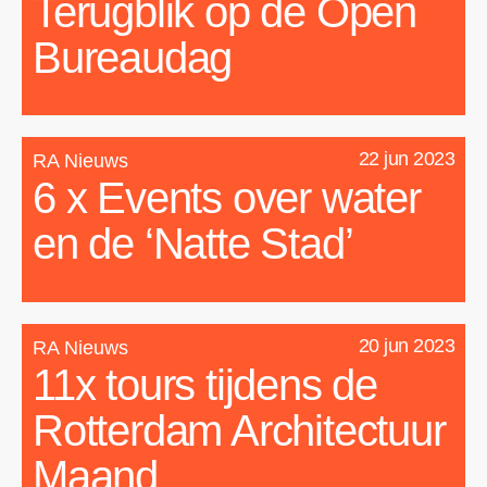
Terugblik op de Open
Bureaudag
22 jun 2023
RA Nieuws
6 x Events over water
en de ‘Natte Stad’
20 jun 2023
RA Nieuws
11x tours tijdens de
Rotterdam Architectuur
Maand