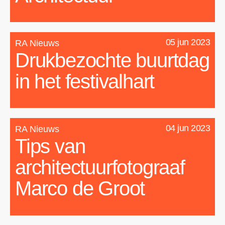
05 jun 2023
RA Nieuws
Drukbezochte buurtdag
in het festivalhart
04 jun 2023
RA Nieuws
Tips van
architectuurfotograaf
Marco de Groot