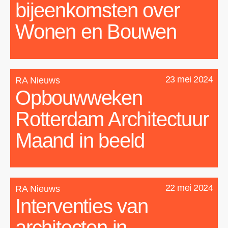
bijeenkomsten over
Wonen en Bouwen
23 mei 2024
RA Nieuws
Opbouwweken
Rotterdam Architectuur
Maand in beeld
22 mei 2024
RA Nieuws
Interventies van
architecten in