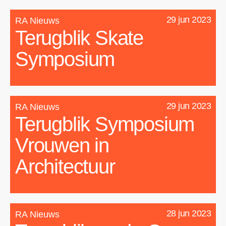
29 jun 2023
RA Nieuws
Terugblik Skate
Symposium
29 jun 2023
RA Nieuws
Terugblik Symposium
Vrouwen in
Architectuur
28 jun 2023
RA Nieuws