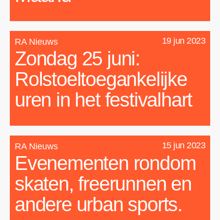
19 jun 2023
RA Nieuws
Zondag 25 juni:
Rolstoeltoegankelijke
uren in het festivalhart
15 jun 2023
RA Nieuws
Evenementen rondom
skaten, freerunnen en
andere urban sports.