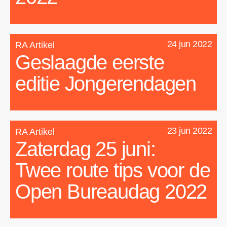
24 jun 2022
RA Artikel
Geslaagde eerste
editie Jongerendagen
23 jun 2022
RA Artikel
Zaterdag 25 juni:
Twee route tips voor de
Open Bureaudag 2022