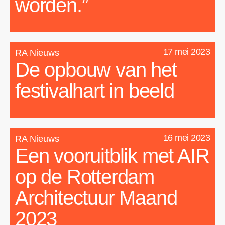
worden.”
17 mei 2023
RA Nieuws
De opbouw van het
festivalhart in beeld
16 mei 2023
RA Nieuws
Een vooruitblik met AIR
op de Rotterdam
Architectuur Maand
2023