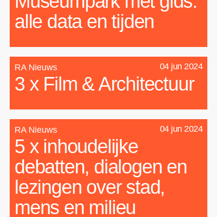
Museumpark mét gids:
alle data en tijden
04 jun 2024
RA Nieuws
3 x Film & Architectuur
04 jun 2024
RA Nieuws
5 x inhoudelijke
debatten, dialogen en
lezingen over stad,
mens en milieu