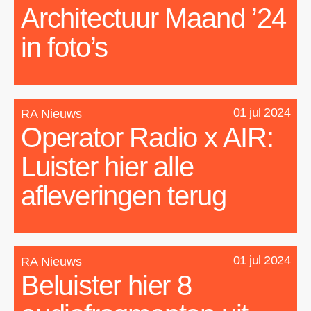
Architectuur Maand ’24
in foto’s
01 jul 2024
RA Nieuws
Operator Radio x AIR:
Luister hier alle
afleveringen terug
01 jul 2024
RA Nieuws
Beluister hier 8