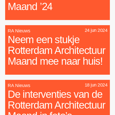
Maand ’24
24 jun 2024
RA Nieuws
Neem een stukje
Rotterdam Architectuur
Maand mee naar huis!
18 jun 2024
RA Nieuws
De interventies van de
Rotterdam Architectuur