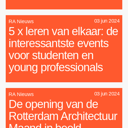
03 jun 2024
RA Nieuws
5 x leren van elkaar: de
interessantste events
voor studenten en
young professionals
03 jun 2024
RA Nieuws
De opening van de
Rotterdam Architectuur