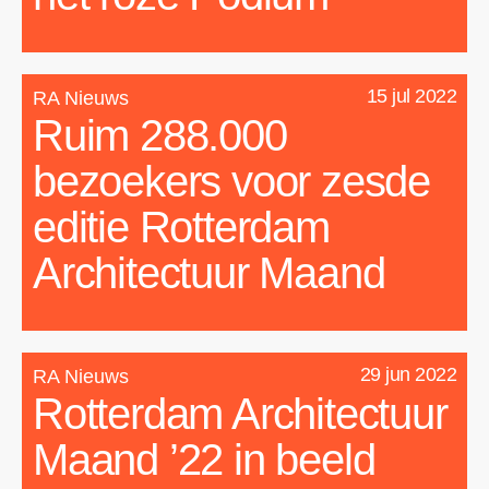
15 jul 2022
RA Nieuws
Ruim 288.000
bezoekers voor zesde
editie Rotterdam
Architectuur Maand
29 jun 2022
RA Nieuws
Rotterdam Architectuur
Maand ’22 in beeld