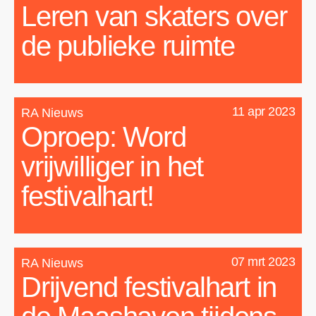
Leren van skaters over
de publieke ruimte
11 apr 2023
RA Nieuws
Oproep: Word
vrijwilliger in het
festivalhart!
07 mrt 2023
RA Nieuws
Drijvend festivalhart in