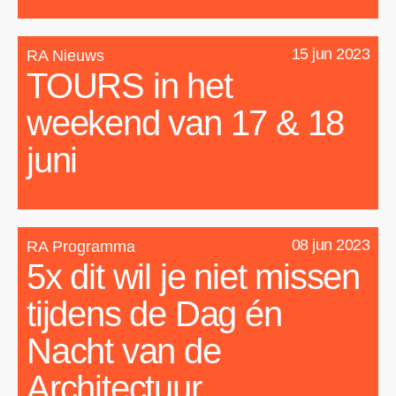
15 jun 2023
RA Nieuws
TOURS in het
weekend van 17 & 18
juni
08 jun 2023
RA Programma
5x dit wil je niet missen
tijdens de Dag én
Nacht van de
Architectuur