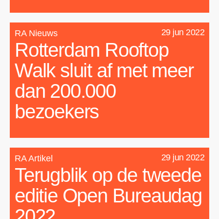
29 jun 2022
RA Nieuws
Rotterdam Rooftop
Walk sluit af met meer
dan 200.000
bezoekers
29 jun 2022
RA Artikel
Terugblik op de tweede
editie Open Bureaudag
2022