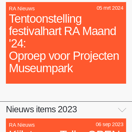
05 mrt 2024
RA Nieuws
Tentoonstelling
festivalhart RA Maand
'24:
Oproep voor Projecten
Museumpark
Nieuws items 2023
06 sep 2023
RA Nieuws