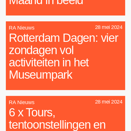
Maand in beeld
28 mei 2024
RA Nieuws
Rotterdam Dagen: vier
zondagen vol
activiteiten in het
Museumpark
28 mei 2024
RA Nieuws
6 x Tours,
tentoonstellingen en