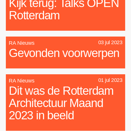
Kijk terug: Talks OPEN
Rotterdam
03 jul 2023
RA Nieuws
Gevonden voorwerpen
01 jul 2023
RA Nieuws
Dit was de Rotterdam
Architectuur Maand
2023 in beeld