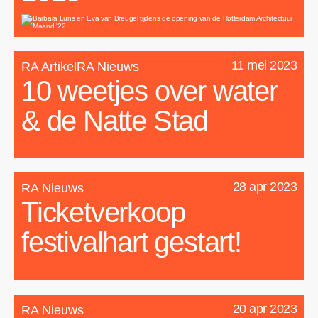
11 mei 2023
RA ArtikelRA Nieuws
10 weetjes over water
& de Natte Stad
28 apr 2023
RA Nieuws
Ticketverkoop
festivalhart gestart!
20 apr 2023
RA Nieuws