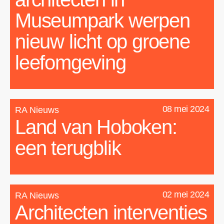
Museumpark werpen
nieuw licht op groene
leefomgeving
08 mei 2024
RA Nieuws
Land van Hoboken:
een terugblik
02 mei 2024
RA Nieuws
Architecten interventies