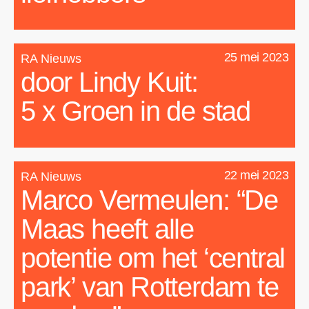
25 mei 2023
RA Nieuws
door Lindy Kuit:
5 x Groen in de stad
22 mei 2023
RA Nieuws
Marco Vermeulen: “De
Maas heeft alle
potentie om het ‘central
park’ van Rotterdam te