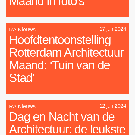
Maand in foto’s
17 jun 2024
RA Nieuws
Hoofdtentoonstelling
Rotterdam Architectuur
Maand: ‘Tuin van de
Stad’
12 jun 2024
RA Nieuws
Dag en Nacht van de
Architectuur: de leukste