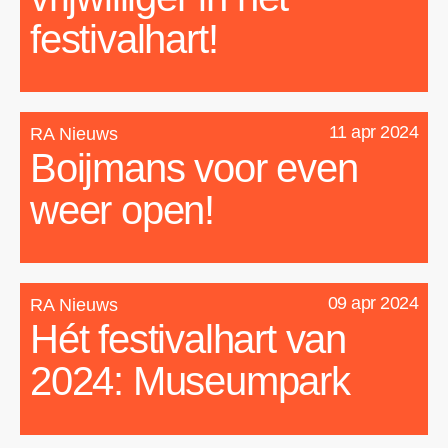
festivalhart!
11 apr 2024
RA Nieuws
Boijmans voor even
weer open!
09 apr 2024
RA Nieuws
Hét festivalhart van
2024: Museumpark