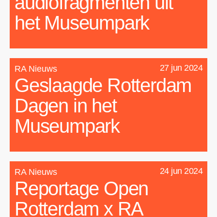
audiofragmenten uit
het Museumpark
27 jun 2024
RA Nieuws
Geslaagde Rotterdam
Dagen in het
Museumpark
24 jun 2024
RA Nieuws
Reportage Open
Rotterdam x RA