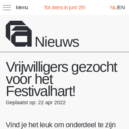
Menu
Tot ziens in juni '25!
NL
/
EN
Zoeken:
Nieuws
Favorieten
Vrijwilligers gezocht
Mijn lijst: Opgeslagen
evenementen
voor het
Festivalhart!
Titel
Categorie
Datum
Geplaatst op: 22 apr 2022
Vind je het leuk om onderdeel te zijn